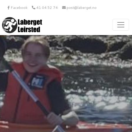
Facebook
41 04 52 74
post@laberget.no