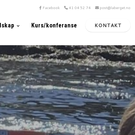
Facebook
41 04 52 74
post@laberget.no
lskap
Kurs/konferanse
KONTAKT