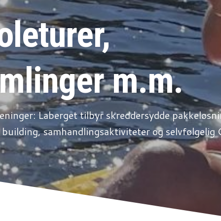
oleturer,
mlinger m.m.
reninger: Laberget tilbyr skreddersydde pakkeløsnin
 building, samhandlingsaktiviteter og selvfølgel