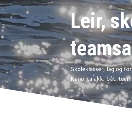
Leir, sk
teamsa
Skoleklasser, lag og fo
Kano,kajakk, båt, team