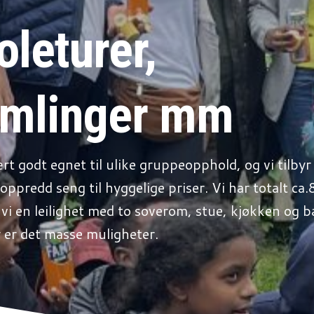
oleturer,
mlinger mm
ært godt egnet til ulike gruppeopphold, og vi tilby
oppredd seng til hyggelige priser. Vi har totalt ca
r vi en leilighet med to soverom, stue, kjøkken og 
 er det masse muligheter.