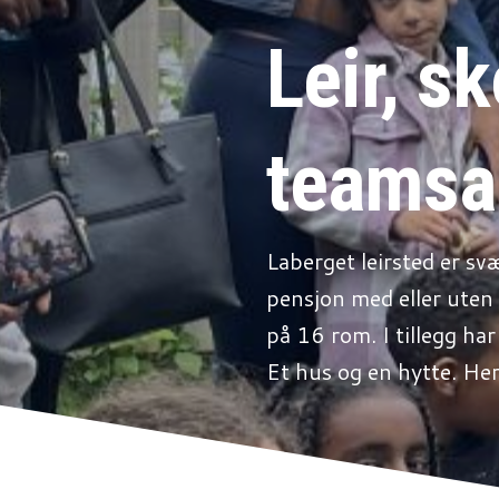
Leir, sk
teamsa
Laberget leirsted er sv
pensjon med eller uten 
på 16 rom. I tillegg ha
Et hus og en hytte. Her