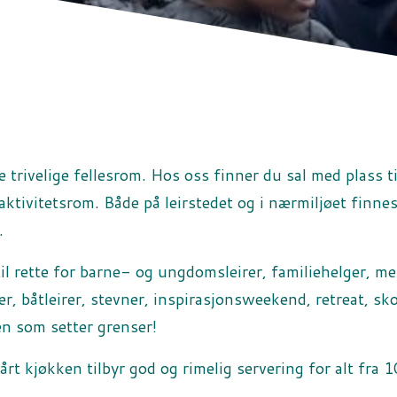
re trivelige fellesrom. Hos oss finner du sal med plass t
aktivitetsrom. Både på leirstedet og i nærmiljøet finne
.
 til rette for barne- og ungdomsleirer, familiehelger, 
er, båtleirer, stevner, inspirasjonsweekend, retreat, sk
en som setter grenser!
t kjøkken tilbyr god og rimelig servering for alt fra 10