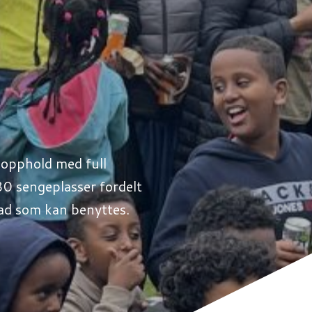
r opphold med full
.80 sengeplasser fordelt
bad som kan benyttes.