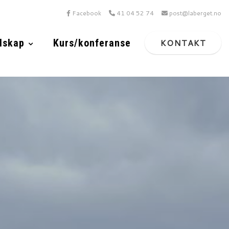
Facebook
41 04 52 74
post@laberget.no
lskap
Kurs/konferanse
KONTAKT