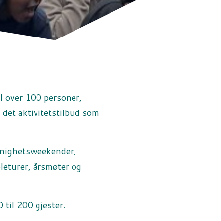
il over 100 personer,
s det aktivitetstilbud som
menighetsweekender,
oleturer, årsmøter og
 til 200 gjester.