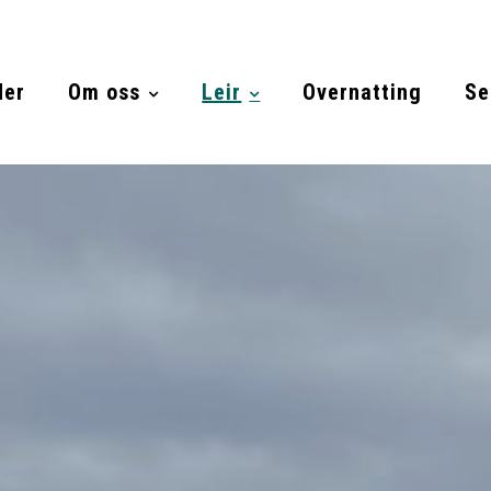
der
Om oss
Leir
Overnatting
Se