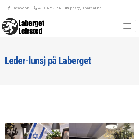
Facebook
41 04 52 74
post@laberget.no
Leder-lunsj på Laberget