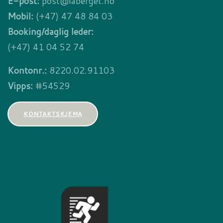
E-post:
post@laberget.no
Mobil:
(+47) 47 48 84 03
Booking/daglig leder:
(+47) 41 04 52 74
Kontonr.:
8220.02.91103
Vipps:
#54529
KONTAKTSKJEMA