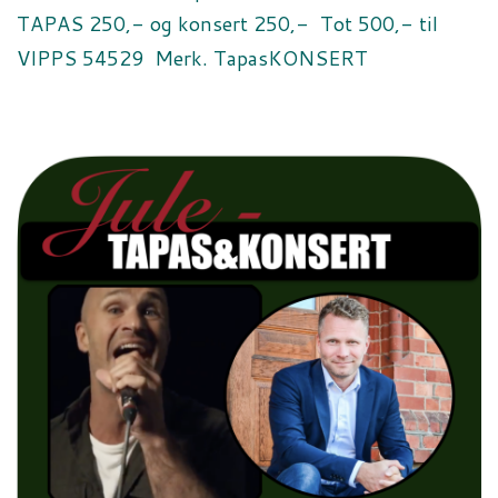
TAPAS 250,- og konsert 250,- Tot 500,- til
VIPPS 54529 Merk. TapasKONSERT