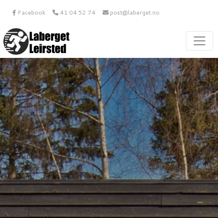
Facebook
41 04 52 74
post@laberget.no