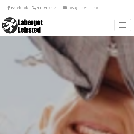
Facebook
41 04 52 74
post@laberget.no