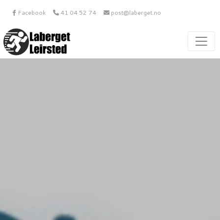
Facebook
41 04 52 74
post@laberget.no