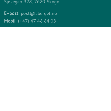
Sjøvegen 328, 7620 Skogn
E-post:
post@laberget.no
Mobil:
(+47) 47 48 84 03
Booking/daglig leder:
(+47) 41 04 52 74
Kontonr.:
8220.02.91103
Vipps:
#54529
KONTAKTSKJEMA