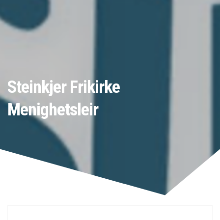
Steinkjer Frikirke
Menighetsleir