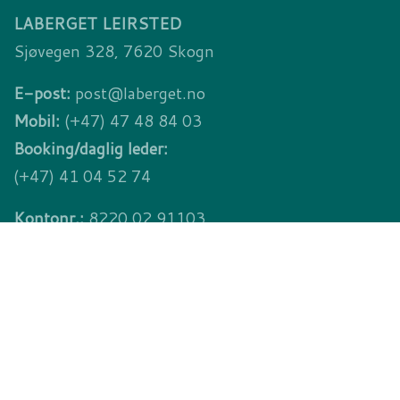
LABERGET LEIRSTED
Sjøvegen 328, 7620 Skogn
E-post:
post@laberget.no
Mobil:
(+47) 47 48 84 03
Booking/daglig leder:
(+47) 41 04 52 74
Kontonr.:
8220.02.91103
Vipps:
#54529
KONTAKTSKJEMA