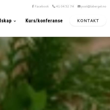
Facebook
41 04 52 74
post@laberget.no
lskap
Kurs/konferanse
KONTAKT