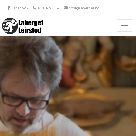
Facebook
41 04 52 74
post@laberget.no